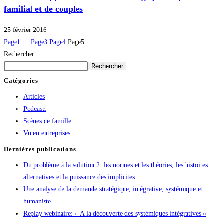
familial et de couples
25 février 2016
Page
1
…
Page
3
Page
4
Page
5
Rechercher
Rechercher
Catégories
Articles
Podcasts
Scènes de famille
Vu en entreprises
Dernières publications
Du problème à la solution 2: les normes et les théories, les histoires
alternatives et la puissance des implicites
Une analyse de la demande stratégique, intégrative, systémique et
humaniste
Replay webinaire: « A la découverte des systémiques intégratives »