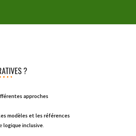
ATIVES ?
ifférentes approches
les modèles et les références
ne
logique inclusive
.