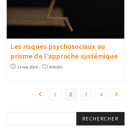
Les risques psychosociaux au
prisme de l’approche systémique
13 mai 2019
Articles
1
2
3
4
RECHERCHER