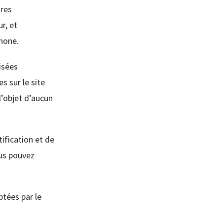
ires
r, et
hone.
isées
s sur le site
l’objet d’aucun
ification et de
us pouvez
ptées par le