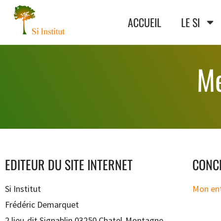
ACCUEIL
LE SI
Me
EDITEUR DU SITE INTERNET
CONC
Si Institut
Mon ent
Frédéric Demarquet
2 lieu-dit Signablin 03250 Chatel-Montagne